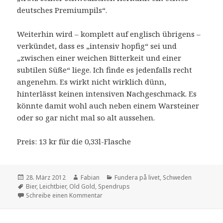
deutsches Premiumpils“.
Weiterhin wird – komplett auf englisch übrigens –
verkündet, dass es „intensiv hopfig“ sei und
„zwischen einer weichen Bitterkeit und einer
subtilen Süße“ liege. Ich finde es jedenfalls recht
angenehm. Es wirkt nicht wirklich dünn,
hinterlässt keinen intensiven Nachgeschmack. Es
könnte damit wohl auch neben einem Warsteiner
oder so gar nicht mal so alt aussehen.
Preis: 13 kr für die 0,33l-Flasche
Veröffentlicht
Autor
Kategorien
28. März 2012
Fabian
Fundera på livet
,
Schweden
am
Schlagwörter
Bier
,
Leichtbier
,
Old Gold
,
Spendrups
zu Leichte Biere: Old Gold
Schreibe einen Kommentar