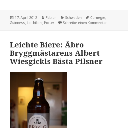
Veröffentlicht
Autor
Kategorien
Schlagwörter
17. April 2012
Fabian
Schweden
Carnegie
,
am
zu Leichte Bi
Guinness
,
Leichtbier
,
Porter
Schreibe einen Kommentar
Leichte Biere: Åbro
Bryggmästarens Albert
Wiesgickls Bästa Pilsner