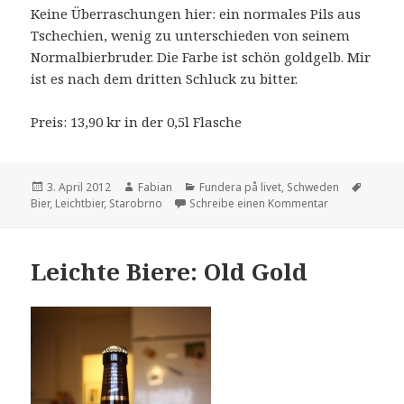
Keine Überraschungen hier: ein normales Pils aus
Tschechien, wenig zu unterschieden von seinem
Normalbierbruder. Die Farbe ist schön goldgelb. Mir
ist es nach dem dritten Schluck zu bitter.
Preis: 13,90 kr in der 0,5l Flasche
Veröffentlicht
Autor
Kategorien
Schlag
3. April 2012
Fabian
Fundera på livet
,
Schweden
am
zu Leichte Bie
Bier
,
Leichtbier
,
Starobrno
Schreibe einen Kommentar
Leichte Biere: Old Gold