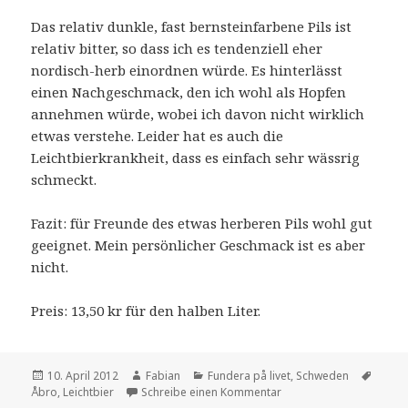
Das relativ dunkle, fast bernsteinfarbene Pils ist
relativ bitter, so dass ich es tendenziell eher
nordisch-herb einordnen würde. Es hinterlässt
einen Nachgeschmack, den ich wohl als Hopfen
annehmen würde, wobei ich davon nicht wirklich
etwas verstehe. Leider hat es auch die
Leichtbierkrankheit, dass es einfach sehr wässrig
schmeckt.
Fazit: für Freunde des etwas herberen Pils wohl gut
geeignet. Mein persönlicher Geschmack ist es aber
nicht.
Preis: 13,50 kr für den halben Liter.
Veröffentlicht
Autor
Kategorien
Schla
10. April 2012
Fabian
Fundera på livet
,
Schweden
am
zu Leichte Biere: Åbro 
Åbro
,
Leichtbier
Schreibe einen Kommentar