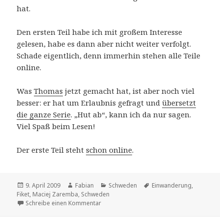
hat.
Den ersten Teil habe ich mit großem Interesse
gelesen, habe es dann aber nicht weiter verfolgt.
Schade eigentlich, denn immerhin stehen alle Teile
online.
Was
Thomas
jetzt gemacht hat, ist aber noch viel
besser: er hat um Erlaubnis gefragt und
übersetzt
die ganze Serie
. „Hut ab“, kann ich da nur sagen.
Viel Spaß beim Lesen!
Der erste Teil steht
schon online
.
Veröffentlicht
Autor
Kategorien
Schlagwörter
9. April 2009
Fabian
Schweden
Einwanderung
,
am
Fiket
,
Maciej Zaremba
,
Schweden
zu Schweden als Einwanderungsland
Schreibe einen Kommentar