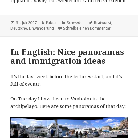
Upplands-Väsby. Das wiederum kann ich verstehen.
Veröffentlicht
Autor
Kategorien
Schlagwörter
31. Juli 2007
Fabian
Schweden
Bratwurst
,
am
zu Rette sich, w
Deutsche
,
Einwanderung
Schreibe einen Kommentar
In English: Nice panoramas
and immigration ideas
It’s the last week before the lectures start, and it’s
full of events.
On Tuesday I have been to Vaxholm in the
archipelago. Here are some panoramas of that day: