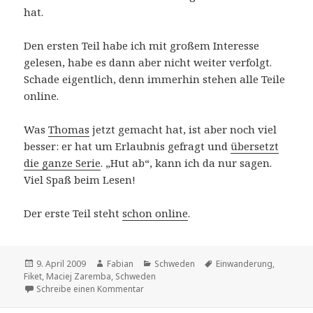
hat.
Den ersten Teil habe ich mit großem Interesse
gelesen, habe es dann aber nicht weiter verfolgt.
Schade eigentlich, denn immerhin stehen alle Teile
online.
Was
Thomas
jetzt gemacht hat, ist aber noch viel
besser: er hat um Erlaubnis gefragt und
übersetzt
die ganze Serie
. „Hut ab“, kann ich da nur sagen.
Viel Spaß beim Lesen!
Der erste Teil steht
schon online
.
Veröffentlicht
Autor
Kategorien
Schlagwörter
9. April 2009
Fabian
Schweden
Einwanderung
,
am
Fiket
,
Maciej Zaremba
,
Schweden
zu Schweden als Einwanderungsland
Schreibe einen Kommentar