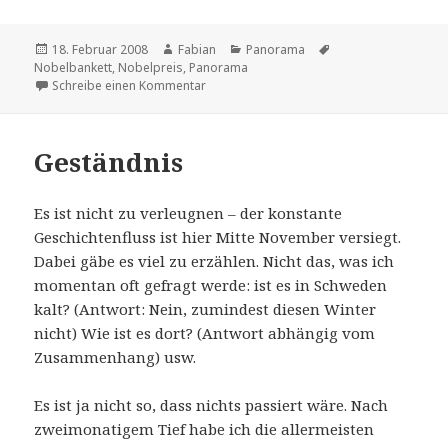
Veröffentlicht
Autor
Kategorien
Schlagwörter
18. Februar 2008
Fabian
Panorama
am
Nobelbankett
,
Nobelpreis
,
Panorama
zu Panoramen (2): Nobelbankett 2005
Schreibe einen Kommentar
Geständnis
Es ist nicht zu verleugnen – der konstante
Geschichtenfluss ist hier Mitte November versiegt.
Dabei gäbe es viel zu erzählen. Nicht das, was ich
momentan oft gefragt werde: ist es in Schweden
kalt? (Antwort: Nein, zumindest diesen Winter
nicht) Wie ist es dort? (Antwort abhängig vom
Zusammenhang) usw.
Es ist ja nicht so, dass nichts passiert wäre. Nach
zweimonatigem Tief habe ich die allermeisten