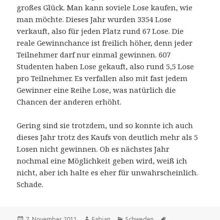
großes Glück. Man kann soviele Lose kaufen, wie
man möchte. Dieses Jahr wurden 3354 Lose
verkauft, also für jeden Platz rund 67 Lose. Die
reale Gewinnchance ist freilich höher, denn jeder
Teilnehmer darf nur einmal gewinnen. 607
Studenten haben Lose gekauft, also rund 5,5 Lose
pro Teilnehmer. Es verfallen also mit fast jedem
Gewinner eine Reihe Lose, was natürlich die
Chancen der anderen erhöht.
Gering sind sie trotzdem, und so konnte ich auch
dieses Jahr trotz des Kaufs von deutlich mehr als 5
Losen nicht gewinnen. Ob es nächstes Jahr
nochmal eine Möglichkeit geben wird, weiß ich
nicht, aber ich halte es eher für unwahrscheinlich.
Schade.
Veröffentlicht
Autor
Kategorien
Schlagwörter
7. November 2011
Fabian
Schweden