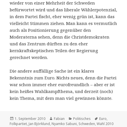
wieder von einer Mehrheit der Schweden
befürwortet wird und das liberale Wählerpotenzial,
in dem Partei fischt, eher wenig grün ist, kann das
vielleicht Stimmen ziehen. Man kann es vermutlich
auch als Positionierung gegenüber den
Moderaterna sehen, denn die Christdemokraten
und das Zentrum dürften zu den eher
kernkraftskeptischen Teilen der Regierung
gerechnet werden.
Die andere auffällige Sache ist ein klares
Bekenntnis zum Euro. Nichts neues, denn die Partei
war schon immer eher eurofreundlich – aber er ist
kein heißes Wahlkampfthema, und derzeit (noch)
kein Thema, mit dem man viel gewinnen könnte.
Veröffentlicht
Autor
Kategorien
Schlagwörter
1. September 2010
Fabian
Politisches
Euro
,
am
Folkpartiet
,
Jan Björklund
,
Nyamko Sabuni
,
Schweden
,
Wahl 2010