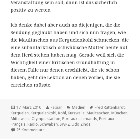
Veranstaltung sein soll, dann ist das sicherlich
positiv zu werten.
Ich denke dabei aber auch an diejenigen, die die
Sendung geglaubt haben und sich nun fragen, wie
die Maultaschen aus Kerguelenkohl schmecken, die
eine subantarktisch-schwäbische Mutter heute auf
dem Herd stehen haben mag. Gerade weil sich die
Wichtigkeit einer kritischen Grundhaltung in
diesem Falle nur denen erschließt, die sie schon
haben, geht die Lektion an denen vorbei, die sie
erreichen müsste.
Veröffentlicht
Autor
Kategorien
Schlagwörter
17. März 2010
Fabian
Medien
Fred Rattenhardt
,
am
Kerguelen
,
Kerguelenkohl
,
Kohl
,
Kurzwelle
,
Maultaschen
,
München
,
Mittelwelle
,
Olympiastadion
,
Port-aux-allemands
,
Port-aux-
Français
,
Radio
,
Schwaben
,
SWR2
,
Udo Zindel
zu Die Geschichte von den subantarktischen Schwabe
25 Kommentare