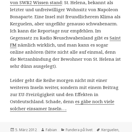
von SWR2 Wissen stand
: St. Helena, bekannt als
letzter und unfreiwilliger Wohnsitz von Napoleon
Bonaparte. Eine Insel mit freundlicherem Klima als
Kerguelen, aber ungefähr genauso schwabenarm.
Ich kann die Reportage nur empfehlen. Im
Gegensatz zu Radio Neuschwabenland gibt es
Saint
FM
nämlich wirklich, und man kann es sogar
online anhören (bitte nicht alle auf einmal, denn
die Netzanbindung der Bewohner von St. Helena ist
sehr dünn ausgelegt).
Leider geht die Reihe morgen nicht mit einer
weiteren Inseln weiter, sondern mit einem Beitrag
zur EU-Freizügigkeit und den Effekten in
Ostdeutschland. Schade, denn
es gäbe noch viele
solcher einsamer Inseln….
Veröffentlicht
Autor
Kategorien
Schlagwörter
5. März 2012
Fabian
Fundera på livet
Kerguelen
,