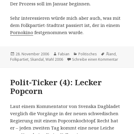
Der Prozess soll im Januar beginnen.
Sehr interessieren würde mich aber auch, was mit
dem Folkpartiet-Stadtrat passiert ist, der in einem
Pornokino
festgenommen wurde.
Veröffentlicht
Autor
Kategorien
Schlagwörter
28. November 2006
Fabian
Politisches
Åland
,
am
zu Polit-T
Folkpartiet
,
Skandal
,
Wahl 2006
Schreibe einen Kommentar
Polit-Ticker (4): Lecker
Popcorn
Laut einem Kommentator von Svenska Dagbladet
verglich die Vorgänge in der neuen schwedischen
Regierung mit einem Popcornkochtopf. Recht hat
er – jeden zweiten Tag kommt eine neue Leiche