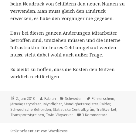
beim Neudruck von Schildern den neuen Namen zu
verwenden. Man muss gleich den Eindruck
erwecken, es habe den Vorgänger nie gegeben.
Dass bei diesen ganzen Änderungen Mitarbeiter
betroffen sind, umziehen müssen und die interne
Infrastruktur für teures Geld umgebaut werden
muss, steht dabei wohl auch außer Frage.
Es bleibt zu hoffen, dass die Kosten den Nutzen
wirklich rechtfertigen.
Veröffentlicht
Autor
Kategorien
Schlagwörter
2. Juni 2010
Fabian
Schweden
Führerschein
,
am
Järnvägsstyrelsen
,
Myndighet
,
Myndighetsregister
,
Raider
,
Schwedische Behörden
,
Statistiska Centralbyrån
,
Trafikverket
,
zu Raider heißt j
Transportstyrelsen
,
Twix
,
Vägverket
3 Kommentare
Stolz präsentiert von WordPress