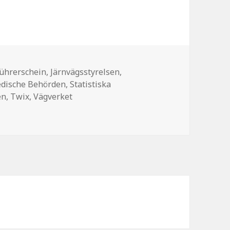
chlagwörter
ührerschein
,
Järnvägsstyrelsen
,
dische Behörden
,
Statistiska
en
,
Twix
,
Vägverket