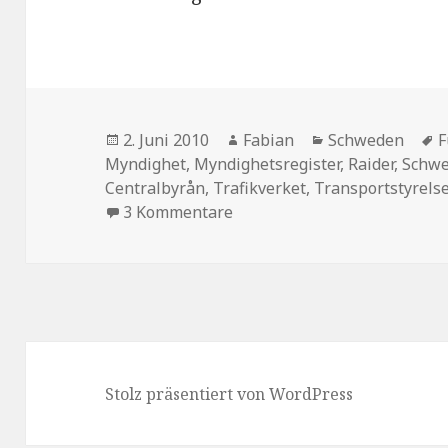
Veröffentlicht
Autor
Kategorien
S
2. Juni 2010
Fabian
Schweden
F
am
Myndighet
,
Myndighetsregister
,
Raider
,
Schwe
Centralbyrån
,
Trafikverket
,
Transportstyrels
zu Raider heißt jetzt Twix
3 Kommentare
Stolz präsentiert von WordPress