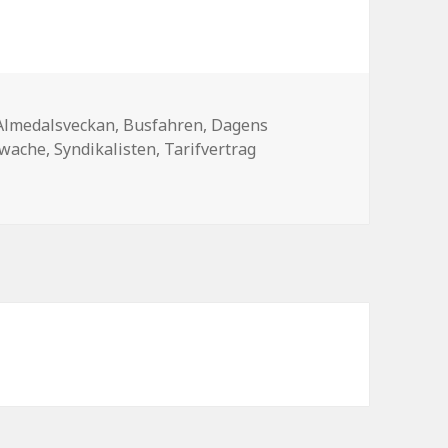
Schlagwörter
Almedalsveckan
,
Busfahren
,
Dagens
kwache
,
Syndikalisten
,
Tarifvertrag
Busfahrerstreik Tag 12)