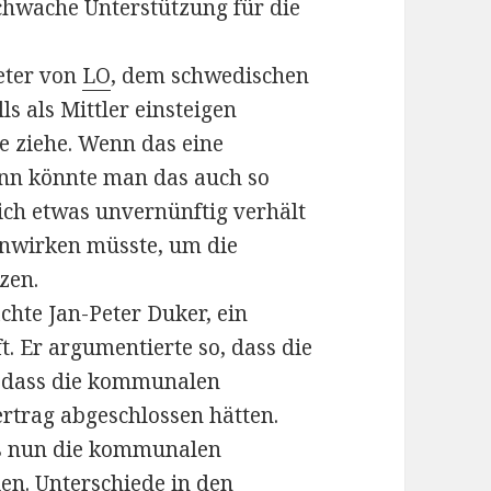
hwache Unterstützung für die
reter von
LO
, dem schwedischen
s als Mittler einsteigen
ge ziehe. Wenn das eine
ann könnte man das auch so
sich etwas unvernünftig verhält
inwirken müsste, um die
zen.
chte Jan-Peter Duker, ein
. Er argumentierte so, dass die
, dass die kommunalen
ertrag abgeschlossen hätten.
ass nun die kommunalen
ien. Unterschiede in den