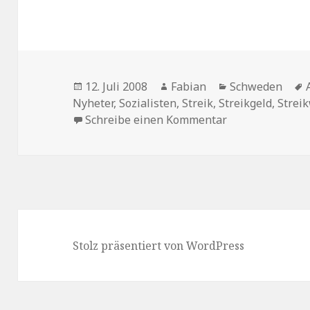
Veröffentlicht
Autor
Kategorien
12. Juli 2008
Fabian
Schweden
am
Nyheter
,
Sozialisten
,
Streik
,
Streikgeld
,
Strei
zu Streikgeld (
Schreibe einen Kommentar
Stolz präsentiert von WordPress