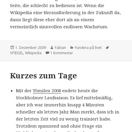
Seite, die schlecht zu bedienen ist. Wenn die
Wikipedia eine Herausforderung in der Zukunft da,
dann liegt diese eher dort als an einem
vermeintlich sinnvollen endlosen Wachstum.
Veröffentlicht
Autor
Kategorien
Schlagwörte
1. Dezember 2009
Fabian
Fundera på livet
am
zu Schrumpfende Wikipedia
SPIEGEL
,
Wikipedia
1 Kommentar
Kurzes zum Tage
Mit der
Tömilen 2008
endete heute die
Stockholmer Laufsaison. Es lief mittelmäßig,
aber ich war immerhin knapp 4 Minuten
schneller als letztes Jahr. Man merkt, dass ich in
der letzten Zeit viel zu wenig trainiert habe.
Trotzdem spannend und ohne Frage ein