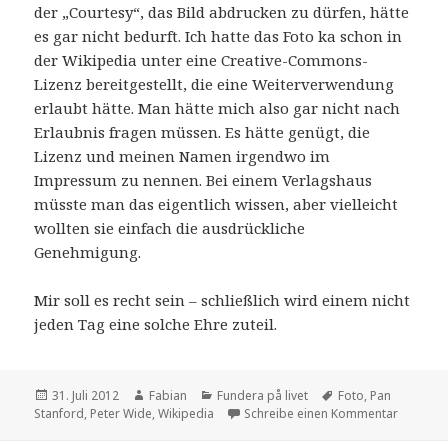
der „Courtesy“, das Bild abdrucken zu dürfen, hätte
es gar nicht bedurft. Ich hatte das Foto ka schon in
der Wikipedia unter eine Creative-Commons-
Lizenz bereitgestellt, die eine Weiterverwendung
erlaubt hätte. Man hätte mich also gar nicht nach
Erlaubnis fragen müssen. Es hätte genügt, die
Lizenz und meinen Namen irgendwo im
Impressum zu nennen. Bei einem Verlagshaus
müsste man das eigentlich wissen, aber vielleicht
wollten sie einfach die ausdrückliche
Genehmigung.
Mir soll es recht sein – schließlich wird einem nicht
jeden Tag eine solche Ehre zuteil.
Veröffentlicht
Autor
Kategorien
Schlagwörter
31. Juli 2012
Fabian
Fundera på livet
Foto
,
Pan
am
zu Irge
Stanford
,
Peter Wide
,
Wikipedia
Schreibe einen Kommentar