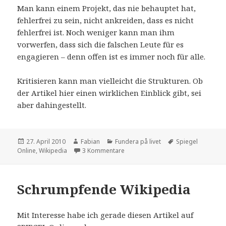
Man kann einem Projekt, das nie behauptet hat,
fehlerfrei zu sein, nicht ankreiden, dass es nicht
fehlerfrei ist. Noch weniger kann man ihm
vorwerfen, dass sich die falschen Leute für es
engagieren – denn offen ist es immer noch für alle.
Kritisieren kann man vielleicht die Strukturen. Ob
der Artikel hier einen wirklichen Einblick gibt, sei
aber dahingestellt.
Veröffentlicht
Autor
Kategorien
Schlagwörter
27. April 2010
Fabian
Fundera på livet
Spiegel
am
zu Die Oligarchie und Besserwisse
Online
,
Wikipedia
3 Kommentare
Schrumpfende Wikipedia
Mit Interesse habe ich gerade diesen Artikel auf