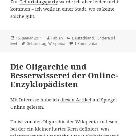
Zur
Geburtstagsparty
werde ich aber leider nicht
kommen – ich weile in einer
Stadt
, wo es keine
solche gibt.
Veröffentlicht
Autor
Kategorien
15. Januar 2011
Fabian
Deutschland
,
Fundera på
am
Schlagwörter
zu Happy Birthday
livet
Geburtstag
,
Wikipedia
1 Kommentar
Die Oligarchie und
Besserwisserei der Online-
Enzyklopädisten
Mit Interesse habe ich
diesen Artikel
auf Spiegel
Online gelesen.
Da ist von der Oligarchie der Wikipedia zu lesen,
bei der ein kleiner harter Kern definiert, was