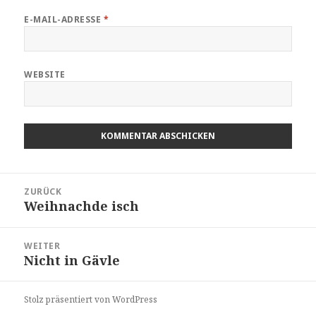
E-MAIL-ADRESSE
*
WEBSITE
Beitragsnavigation
ZURÜCK
Weihnachde isch
Vorheriger
Beitrag:
WEITER
Nicht in Gävle
Nächster
Beitrag:
Stolz präsentiert von WordPress