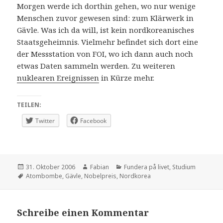
Morgen werde ich dorthin gehen, wo nur wenige
Menschen zuvor gewesen sind: zum Klärwerk in
Gävle. Was ich da will, ist kein nordkoreanisches
Staatsgeheimnis. Vielmehr befindet sich dort eine
der Messstation von FOI, wo ich dann auch noch
etwas Daten sammeln werden. Zu weiteren
nuklearen Ereignissen
in Kürze mehr.
TEILEN:
Twitter
Facebook
Veröffentlicht
Autor
Kategorien
31. Oktober 2006
Fabian
Fundera på livet
,
Studium
am
Schlagwörter
Atombombe
,
Gävle
,
Nobelpreis
,
Nordkorea
Schreibe einen Kommentar