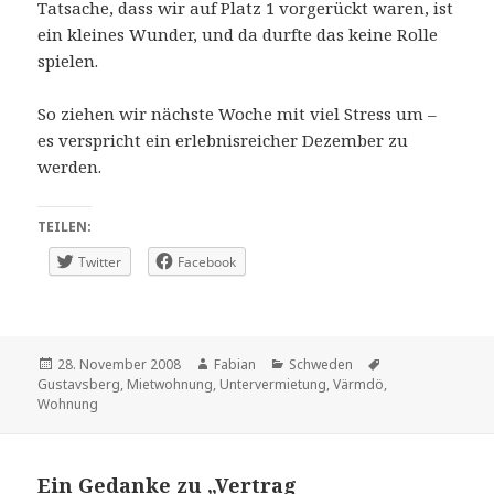
Tatsache, dass wir auf Platz 1 vorgerückt waren, ist
ein kleines Wunder, und da durfte das keine Rolle
spielen.
So ziehen wir nächste Woche mit viel Stress um –
es verspricht ein erlebnisreicher Dezember zu
werden.
TEILEN:
Twitter
Facebook
Veröffentlicht
Autor
Kategorien
Schlagwörter
28. November 2008
Fabian
Schweden
am
Gustavsberg
,
Mietwohnung
,
Untervermietung
,
Värmdö
,
Wohnung
Ein Gedanke zu „Vertrag