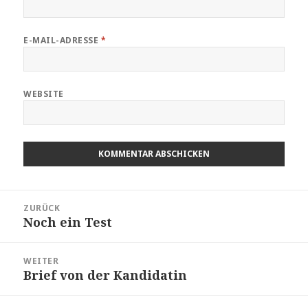
E-MAIL-ADRESSE
*
WEBSITE
Beitragsnavigation
ZURÜCK
Noch ein Test
Vorheriger
Beitrag:
WEITER
Brief von der Kandidatin
Nächster
Beitrag: