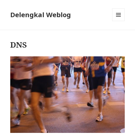
Delengkal Weblog
MENÜ
UND
WIDGETS
DNS