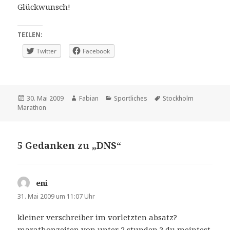
Glückwunsch!
TEILEN:
Twitter
Facebook
Veröffentlicht
Autor
Kategorien
Schlagwörter
30. Mai 2009
Fabian
Sportliches
Stockholm
am
Marathon
5 Gedanken zu „DNS“
eni
sagt:
31. Mai 2009 um 11:07 Uhr
kleiner verschreiber im vorletzten absatz?
marathonzeiten von unter 2 stunden ? du meintest