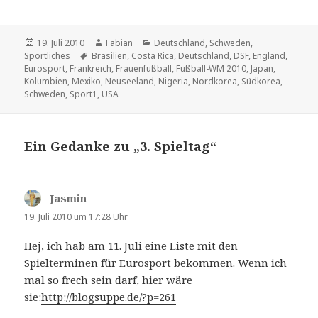
Veröffentlicht
Autor
Kategorien
19. Juli 2010
Fabian
Deutschland
,
Schweden
,
am
Schlagwörter
Sportliches
Brasilien
,
Costa Rica
,
Deutschland
,
DSF
,
England
,
Eurosport
,
Frankreich
,
Frauenfußball
,
Fußball-WM 2010
,
Japan
,
Kolumbien
,
Mexiko
,
Neuseeland
,
Nigeria
,
Nordkorea
,
Südkorea
,
Schweden
,
Sport1
,
USA
Ein Gedanke zu „3. Spieltag“
Jasmin
sagt:
19. Juli 2010 um 17:28 Uhr
Hej, ich hab am 11. Juli eine Liste mit den
Spielterminen für Eurosport bekommen. Wenn ich
mal so frech sein darf, hier wäre
sie:
http://blogsuppe.de/?p=261