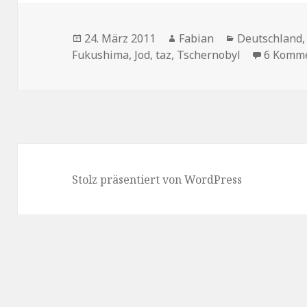
Veröffentlicht
Autor
Kategorien
24. März 2011
Fabian
Deutschland
am
Fukushima
,
Jod
,
taz
,
Tschernobyl
6 Komm
Stolz präsentiert von WordPress