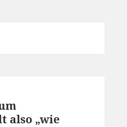
 um
t also „wie