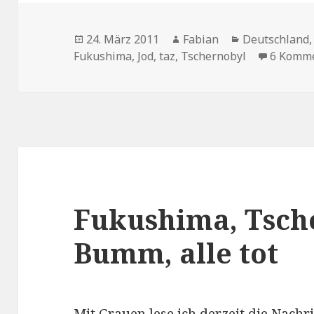
Veröffentlicht
Autor
Kategorien
24. März 2011
Fabian
Deutschland
am
Fukushima
,
Jod
,
taz
,
Tschernobyl
6 Komm
Fukushima, Tsch
Bumm, alle tot