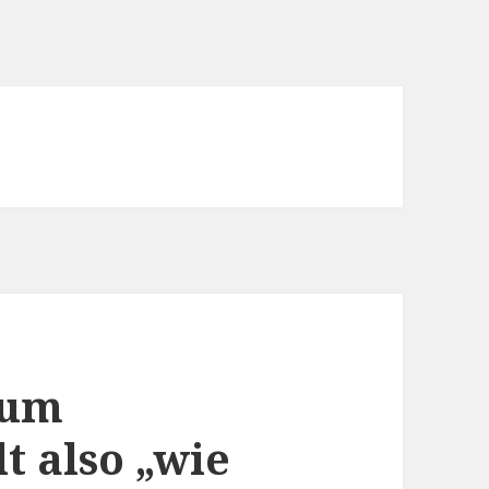
 um
t also „wie