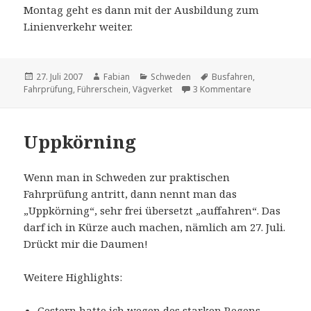
Montag geht es dann mit der Ausbildung zum
Linienverkehr weiter.
Veröffentlicht
Autor
Kategorien
Schlagwörter
27. Juli 2007
Fabian
Schweden
Busfahren
,
am
zu License to d
Fahrprüfung
,
Führerschein
,
Vägverket
3 Kommentare
Uppkörning
Wenn man in Schweden zur praktischen
Fahrprüfung antritt, dann nennt man das
„Uppkörning“, sehr frei übersetzt „auffahren“. Das
darf ich in Kürze auch machen, nämlich am 27. Juli.
Drückt mir die Daumen!
Weitere Highlights:
Gestern hatte ich wegen des starken Regens