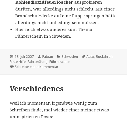
Kohlendioxidfeuerlöscher
ausprobieren
durften, war allerdings nicht schlecht. Mit einer
Brandschutzdecke auf eine Puppe springen hätte
allerdings nicht unbedingt sein müssen.
Hier
noch etwas anderes zum Thema
Führerschein in Schweden.
Veröffentlicht
Autor
Kategorien
Schlagwörter
13. Juli 2007
Fabian
Schweden
Auto
,
Busfahren
,
am
Erste Hilfe
,
Fahrprüfung
,
Führerschein
zu Uppkörning
Schreibe einen Kommentar
Verschiedenes
Weil ich momentan irgendwie wenig zum
Schreiben finde, mal wieder einer meiner etwas
uninspirierten Posts: