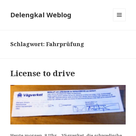
Delengkal Weblog
MENÜ
UND
WIDGETS
Schlagwort:
Fahrprüfung
License to drive
Heute morgen, 8 Uhr – Vägverket, die schwedische