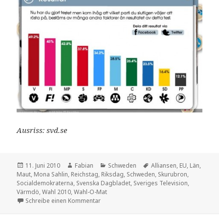
Ausriss: svd.se
Veröffentlicht
Autor
Kategorien
Schlagwörter
11. Juni 2010
Fabian
Schweden
Alliansen
,
EU
,
Län
,
am
Maut
,
Mona Sahlin
,
Reichstag
,
Riksdag
,
Schweden
,
Skurubron
,
Socialdemokraterna
,
Svenska Dagbladet
,
Sveriges Television
,
Värmdö
,
Wahl 2010
,
Wahl-O-Mat
zu Noch 100 Tage bis zur Wahl
Schreibe einen Kommentar