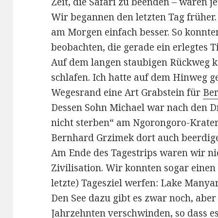
Zeit, die Safari zu beenden – waren 
Wir begannen den letzten Tag früher.
am Morgen einfach besser. So konnt
beobachten, die gerade ein erlegtes T
Auf dem langen staubigen Rückweg k
schlafen. Ich hatte auf dem Hinweg g
Wegesrand eine Art Grabstein für
Be
Dessen Sohn Michael war nach den Dr
nicht sterben“ am Ngorongoro-Krater
Bernhard Grzimek dort auch beerdige
Am Ende des Tagestrips waren wir ni
Zivilisation. Wir konnten sogar einen
letzte) Tagesziel werfen: Lake Manyar
Den See dazu gibt es zwar noch, abe
Jahrzehnten verschwinden, so dass e