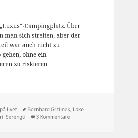
 „Luxus“-Campingplatz. Über
 man sich streiten, aber der
eil war auch nicht zu
 gehen, ohne ein
ren zu riskieren.
en
Schlagwörter
på livet
Bernhard Grzimek
,
Lake
zu Aus der Serengeti
ri
,
Serengti
3 Kommentare