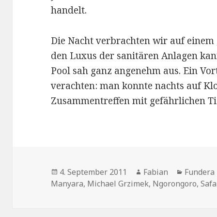
handelt.
Die Nacht verbrachten wir auf einem
den Luxus der sanitären Anlagen kann
Pool sah ganz angenehm aus. Ein Vort
verachten: man konnte nachts auf Klo
Zusammentreffen mit gefährlichen Tie
Veröffentlicht
Autor
Kategori
4. September 2011
Fabian
Fundera 
am
Manyara
,
Michael Grzimek
,
Ngorongoro
,
Safa