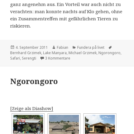
ganz angenehm aus. Ein Vorteil war auch nicht zu
verachten: man konnte nachts auf Klo gehen, ohne
ein Zusammentreffen mit gefährlichen Tieren zu
riskieren.
Veröffentlicht
Autor
Kategorien
Schlagwört
4. September 2011
Fabian
Fundera på livet
am
Bernhard Grzimek
,
Lake Manyara
,
Michael Grzimek
,
Ngorongoro
,
zu Aus der Serengeti
Safari
,
Serengti
3 Kommentare
Ngorongoro
[Zeige als Diashow]