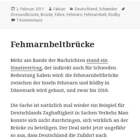
Veröffentlicht
Autor
Kategorien
Schlag
2. Februar 2011
Fabian
Deutschland
,
Schweden
am
Öresundbrücke
,
Brücke
,
Fähre
,
Fehmarn
,
Fehmarnbelt
,
Rödby
zu Ein Tunnel unter dem Belt
7 Kommentare
Fehmarnbeltbrücke
Mehr am Rande der Nachrichten
stand ein
Staatsvertrag
, der indirekt auch für Schweden
Bedeutung haben wird: die Fehmarnbeltbrücke
zwischen der Inseln Fehmarn und Rödby in
Dänemark wird gebaut, und zwar bis 2018.
Die Sache ist natürlich mal wieder ein Beispiel für
Deutschlands Zaghaftigkeit in Sachen Verkehr. Man
konnte sich nicht durchringen, sich wirklich an der
Brücke zu beteiligen. Der Deal sieht jetzt ungefähr
so aus, dass Deutschland die Zufahrt nach