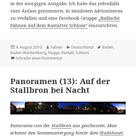
in der morgigen Ausgabe. Ich habe das jedenfalls
zum Anlass genommen, in sinnlosen Aktionismus
zu verfallen und eine Facebook-Gruppe
„Badische
Fahnen auf dem Rastatter Schloss“
einzurichten.
Veröffentlicht
Autor
Kategorien
Schlagwörter
4. August 2010
Fabian
Deutschland
Baden
,
am
Baden-Württemberg
,
Flagge
,
Rastatt
,
Schloss
zu Aufruhr im Ländle (vielleicht)
Schreibe einen Kommentar
Panoramen (13): Auf der
Stallbron bei Nacht
Panorama von der
Stallbron
aus geschossen. Man
erkennt den Sonnenuntergang hinter dem
Stadshuset
,