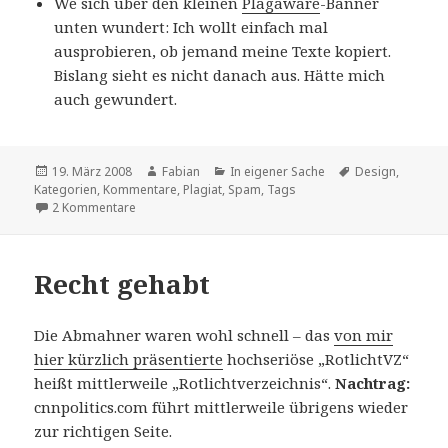
We sich über den kleinen
Plagaware
-Banner
unten wundert: Ich wollt einfach mal
ausprobieren, ob jemand meine Texte kopiert.
Bislang sieht es nicht danach aus. Hätte mich
auch gewundert.
Veröffentlicht
Autor
Kategorien
Schlagwörter
19. März 2008
Fabian
In eigener Sache
Design
,
am
Kategorien
,
Kommentare
,
Plagiat
,
Spam
,
Tags
zu In eigener Sache
2 Kommentare
Recht gehabt
Die Abmahner waren wohl schnell – das
von mir
hier kürzlich präsentierte
hochseriöse „RotlichtVZ“
heißt mittlerweile „Rotlichtverzeichnis“.
Nachtrag:
cnnpolitics.com führt mittlerweile übrigens wieder
zur richtigen Seite.