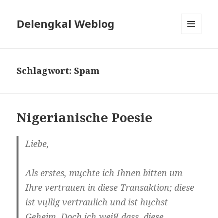
Delengkal Weblog
MENÜ
UND
WIDGETS
Schlagwort:
Spam
Nigerianische Poesie
Liebe,
Als erstes, mцchte ich Ihnen bitten um
Ihre vertrauen in diese Transaktion; diese
ist vцllig vertraulich und ist hцchst
Geheim. Doch ich weiЯ dass, diese