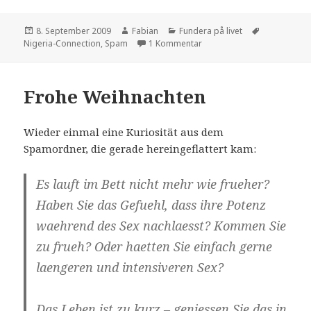
Veröffentlicht
Autor
Kategorien
Schlagwört
8. September 2009
Fabian
Fundera på livet
am
zu Nigerianische Poesie
Nigeria-Connection
,
Spam
1 Kommentar
Frohe Weihnachten
Wieder einmal eine Kuriosität aus dem
Spamordner, die gerade hereingeflattert kam:
Es lauft im Bett nicht mehr wie frueher?
Haben Sie das Gefuehl, dass ihre Potenz
waehrend des Sex nachlaesst? Kommen Sie
zu frueh? Oder haetten Sie einfach gerne
laengeren und intensiveren Sex?
Das Leben ist zu kurz – geniessen Sie das in