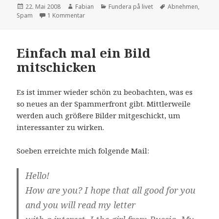
Veröffentlicht
Autor
Kategorien
Schlagwörter
22. Mai 2008
Fabian
Fundera på livet
Abnehmen
,
am
zu Realsatire
Spam
1 Kommentar
Einfach mal ein Bild
mitschicken
Es ist immer wieder schön zu beobachten, was es
so neues an der Spammerfront gibt. Mittlerweile
werden auch größere Bilder mitgeschickt, um
interessanter zu wirken.
Soeben erreichte mich folgende Mail:
Hello!
How are you? I hope that all good for you
and you will read my letter