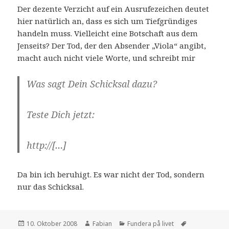
Der dezente Verzicht auf ein Ausrufezeichen deutet
hier natürlich an, dass es sich um Tiefgründiges
handeln muss. Vielleicht eine Botschaft aus dem
Jenseits? Der Tod, der den Absender „Viola“ angibt,
macht auch nicht viele Worte, und schreibt mir
Was sagt Dein Schicksal dazu?
Teste Dich jetzt:
http://[…]
Da bin ich beruhigt. Es war nicht der Tod, sondern
nur das Schicksal.
Veröffentlicht
Autor
Kategorien
Schlagwörter
10. Oktober 2008
Fabian
Fundera på livet