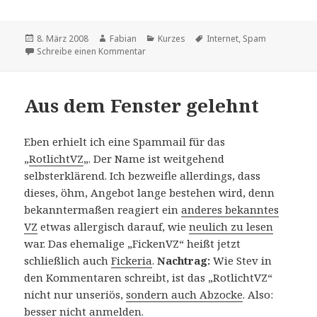
Veröffentlicht
Autor
Kategorien
Schlagwörter
8. März 2008
Fabian
Kurzes
Internet
,
Spam
am
zu Recht gehabt
Schreibe einen Kommentar
Aus dem Fenster gelehnt
Eben erhielt ich eine Spammail für das
„
RotlichtVZ
„. Der Name ist weitgehend
selbsterklärend. Ich bezweifle allerdings, dass
dieses, öhm, Angebot lange bestehen wird, denn
bekanntermaßen reagiert ein
anderes bekanntes
VZ
etwas allergisch darauf, wie
neulich zu lesen
war. Das ehemalige „FickenVZ“ heißt jetzt
schließlich auch
Fickeria
.
Nachtrag:
Wie Stev in
den Kommentaren schreibt, ist das „RotlichtVZ“
nicht nur unseriös,
sondern auch Abzocke
. Also:
besser nicht anmelden.