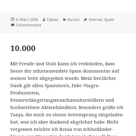
Veröffentlicht
Autor
Kategorien
Schlagwörter
6. März 2008
Fabian
Kurzes
Internet
,
Spam
am
zu Aus dem Fenster gelehnt
3 Kommentare
10.000
Mit Freude und Stolz kann ich verkünden, dass
heute der zehntausendste Spam-Kommentar auf
meiner Seite abgegeben wurde. Mein herzlicher
Dank gilt allen Spammern, Fake-Viagra-
Produzenten,
Penisverlängerungsmaschinenherstellern und
hochseriösen Aktienhändlern. Besonders grüße ich
Tanja, die mich zu einem Seitensprung eingeladen
hat, was ich aber dankend abgelehnt habe. Nicht
vergessen möchte ich Renia von schluckluder-