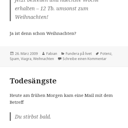
erhalten – 12 Tb. umsonst zum
Weihnachten!
Ja ist denn schon Weihnachten?
Veröffentlicht
Autor
Kategorien
Schlagwörter
26. März 2009
Fabian
Fundera på livet
Potenz
,
am
zu Frohe Wei
Spam
,
Viagra
,
Weihnachten
Schreibe einen Kommentar
Todesängste
Heute am frühen Morgen kam eine Mail mit dem
Betreff
Du stirbst bald.