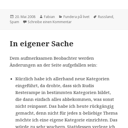
Veröffentlicht
Autor
Kategorien
Schlagwörter
20. Mai 2008
Fabian
Fundera på livet
Russland
,
am
zu Einfach mal ein Bild mitschicken
Spam
Schreibe einen Kommentar
In eigener Sache
Dem aufmerksamen Beobachter werden
Änderungen an der Seite aufgefallen sein:
Kürzlich habe ich allerhand neue Kategorien
eingeführt, da drohte, dass sich Rudis
Resterampe in bestimmten Kategorien bildet,
die dann einfach alles abbekommen, was sonst
nicht reinpasst. Das habe ich heute rückgängig
gemacht, denn nicht für jedes x-beliebige Thema
möchte ich eine eigene Kategorie einrichten. Das
würde zu sehr wuchern. Stattdessen verlege ich