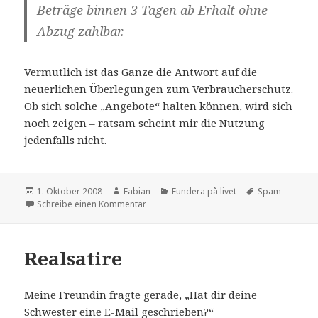
Beträge binnen 3 Tagen ab Erhalt ohne
Abzug zahlbar.
Vermutlich ist das Ganze die Antwort auf die
neuerlichen Überlegungen zum Verbraucherschutz.
Ob sich solche „Angebote“ halten können, wird sich
noch zeigen – ratsam scheint mir die Nutzung
jedenfalls nicht.
Veröffentlicht
Autor
Kategorien
Schlagwörter
1. Oktober 2008
Fabian
Fundera på livet
Spam
am
zu Neues von der Spammerfront
Schreibe einen Kommentar
Realsatire
Meine Freundin fragte gerade, „Hat dir deine
Schwester eine E-Mail geschrieben?“