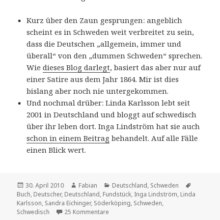
Kurz über den Zaun gesprungen: angeblich
scheint es in Schweden weit verbreitet zu sein,
dass die Deutschen „allgemein, immer und
überall“ von den „dummen Schweden“ sprechen.
Wie
dieses Blog darlegt
, basiert das aber nur auf
einer Satire aus dem Jahr 1864. Mir ist dies
bislang aber noch nie untergekommen.
Und nochmal drüber: Linda Karlsson lebt seit
2001 in Deutschland und bloggt auf schwedisch
über ihr leben dort. Inga Lindström hat sie auch
schon in einem Beitrag
behandelt. Auf alle Fälle
einen Blick wert.
Veröffentlicht
Autor
Kategorien
Schlagwö
30. April 2010
Fabian
Deutschland
,
Schweden
am
Buch
,
Deutscher
,
Deutschland
,
Fundstück
,
Inga Lindström
,
Linda
Karlsson
,
Sandra Eichinger
,
Söderköping
,
Schweden
,
zu Auf der anderen Seite des Zauns
Schwedisch
25 Kommentare