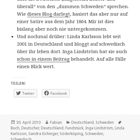
überall“ von den „dummen Schweden“ sprechen.
Wie
dieses Blog darlegt
, basiert das aber nur auf
einer Satire aus dem Jahr 1864. Mir ist dies
bislang aber noch nie untergekommen.
Und nochmal drüber: Linda Karlsson lebt seit
2001 in Deutschland und bloggt auf schwedisch
über ihr leben dort. Inga Lindström hat sie auch
schon in einem Beitrag
behandelt. Auf alle Fälle
einen Blick wert.
TEILEN:
Twitter
Facebook
Veröffentlicht
Autor
Kategorien
Schlagwö
30. April 2010
Fabian
Deutschland
,
Schweden
am
Buch
,
Deutscher
,
Deutschland
,
Fundstück
,
Inga Lindström
,
Linda
Karlsson
,
Sandra Eichinger
,
Söderköping
,
Schweden
,
Schwedisch