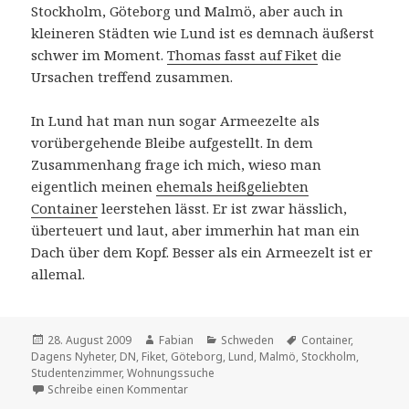
Stockholm, Göteborg und Malmö, aber auch in
kleineren Städten wie Lund ist es demnach äußerst
schwer im Moment.
Thomas fasst auf Fiket
die
Ursachen treffend zusammen.
In Lund hat man nun sogar Armeezelte als
vorübergehende Bleibe aufgestellt. In dem
Zusammenhang frage ich mich, wieso man
eigentlich meinen
ehemals heißgeliebten
Container
leerstehen lässt. Er ist zwar hässlich,
überteuert und laut, aber immerhin hat man ein
Dach über dem Kopf. Besser als ein Armeezelt ist er
allemal.
Veröffentlicht
Autor
Kategorien
Schlagwörter
28. August 2009
Fabian
Schweden
Container
,
am
Dagens Nyheter
,
DN
,
Fiket
,
Göteborg
,
Lund
,
Malmö
,
Stockholm
,
Studentenzimmer
,
Wohnungssuche
zu Wohnungsprobleme
Schreibe einen Kommentar