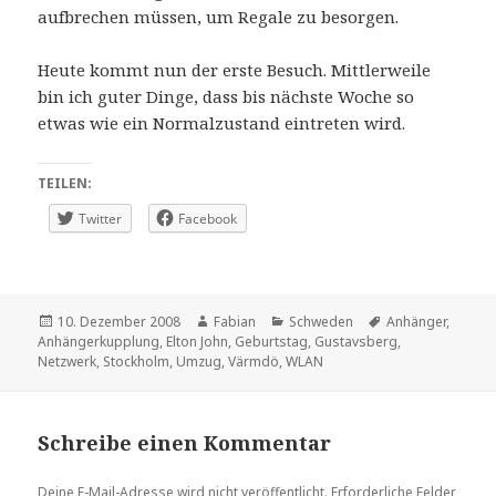
aufbrechen müssen, um Regale zu besorgen.
Heute kommt nun der erste Besuch. Mittlerweile
bin ich guter Dinge, dass bis nächste Woche so
etwas wie ein Normalzustand eintreten wird.
TEILEN:
Twitter
Facebook
Veröffentlicht
Autor
Kategorien
Schlagwörter
10. Dezember 2008
Fabian
Schweden
Anhänger
,
am
Anhängerkupplung
,
Elton John
,
Geburtstag
,
Gustavsberg
,
Netzwerk
,
Stockholm
,
Umzug
,
Värmdö
,
WLAN
Schreibe einen Kommentar
Deine E-Mail-Adresse wird nicht veröffentlicht.
Erforderliche Felder