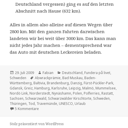
Deutschland vergessen) ging es auf den letzten
Abschnitt nach Hause (632 km).
Alles in allem also alleine auf diesen Wegen über
2800 km. Mit den ganzen Fahrten dazwischen
landeten wir bei weit über 3000 km. Das kann man
nicht jedes Jahr machen – dementsprechend war
das Auto mit deutschen Leckereien beladen.
Veröffentlicht
Autor
Kategorien
29. Juli 2009
Fabian
Deutschland
,
Fundera på livet
,
am
Schlagwörter
Schweden
Abwrackprämie
,
Bad Muskau
,
Baden-
Württemberg
,
Baltivia
,
Brandenburg
,
Danzig
,
Fürst-Pückler-Park
,
Gdansk
,
Greiz
,
Hamburg
,
Karlsruhe
,
Leipzig
,
Malmö
,
Mummelsee
,
Nordö Link
,
Norderstedt
,
Nynäshamn
,
Polen
,
Polferries
,
Rastatt
,
Sachsen
,
Schwarzwald
,
Schwarzwälder Kirschtorte
,
Schweden
,
Thüringen
,
Tod
,
Travemünde
,
UNESCO
,
Urlaub
zu A ferry tale
5 Kommentare
Stolz präsentiert von WordPress