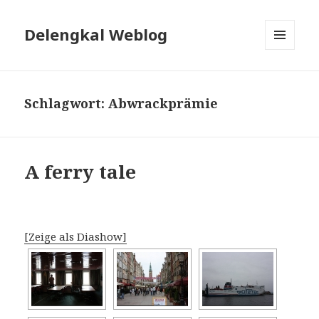
Delengkal Weblog
MENÜ
UND
WIDGETS
Schlagwort:
Abwrackprämie
A ferry tale
[Zeige als Diashow]