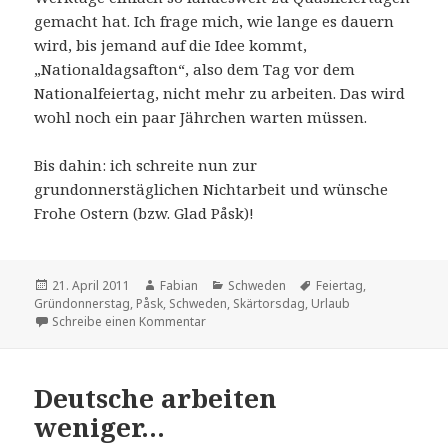
gemacht hat. Ich frage mich, wie lange es dauern
wird, bis jemand auf die Idee kommt,
„Nationaldagsafton“, also dem Tag vor dem
Nationalfeiertag, nicht mehr zu arbeiten. Das wird
wohl noch ein paar Jährchen warten müssen.
Bis dahin: ich schreite nun zur
grundonnerstäglichen Nichtarbeit und wünsche
Frohe Ostern (bzw. Glad Påsk)!
Veröffentlicht
Autor
Kategorien
Schlagwörter
21. April 2011
Fabian
Schweden
Feiertag
,
am
Gründonnerstag
,
Påsk
,
Schweden
,
Skärtorsdag
,
Urlaub
zu Skärtorsdag – Schweden und seine Hal
Schreibe einen Kommentar
Deutsche arbeiten
weniger…