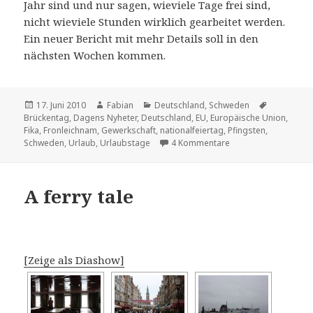
Jahr sind und nur sagen, wieviele Tage frei sind,
nicht wieviele Stunden wirklich gearbeitet werden.
Ein neuer Bericht mit mehr Details soll in den
nächsten Wochen kommen.
Veröffentlicht
Autor
Kategorien
Schlagwör
17. Juni 2010
Fabian
Deutschland
,
Schweden
am
Brückentag
,
Dagens Nyheter
,
Deutschland
,
EU
,
Europäische Union
,
Fika
,
Fronleichnam
,
Gewerkschaft
,
nationalfeiertag
,
Pfingsten
,
zu Deutsche arbeite
Schweden
,
Urlaub
,
Urlaubstage
4 Kommentare
A ferry tale
[Zeige als Diashow]