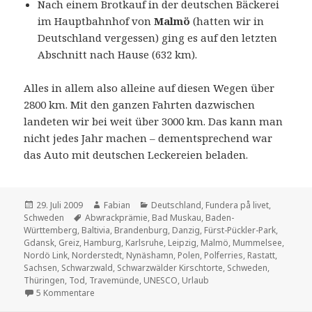
Nach einem Brotkauf in der deutschen Bäckerei
im Hauptbahnhof von
Malmö
(hatten wir in
Deutschland vergessen) ging es auf den letzten
Abschnitt nach Hause (632 km).
Alles in allem also alleine auf diesen Wegen über
2800 km. Mit den ganzen Fahrten dazwischen
landeten wir bei weit über 3000 km. Das kann man
nicht jedes Jahr machen – dementsprechend war
das Auto mit deutschen Leckereien beladen.
Veröffentlicht
Autor
Kategorien
29. Juli 2009
Fabian
Deutschland
,
Fundera på livet
,
am
Schlagwörter
Schweden
Abwrackprämie
,
Bad Muskau
,
Baden-
Württemberg
,
Baltivia
,
Brandenburg
,
Danzig
,
Fürst-Pückler-Park
,
Gdansk
,
Greiz
,
Hamburg
,
Karlsruhe
,
Leipzig
,
Malmö
,
Mummelsee
,
Nordö Link
,
Norderstedt
,
Nynäshamn
,
Polen
,
Polferries
,
Rastatt
,
Sachsen
,
Schwarzwald
,
Schwarzwälder Kirschtorte
,
Schweden
,
Thüringen
,
Tod
,
Travemünde
,
UNESCO
,
Urlaub
zu A ferry tale
5 Kommentare