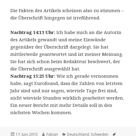
Die Fakten des Artikels scheinen also zu stimmen –
die Überschrift hingegen ist irreführend.
Nachtrag 14:13 Uhr:
Ich habe mich an die Autorin
des Artikels gewandt und meine Einwände
gegenüber der Überschrift dargelegt. Sie hat
mittlerweile geantwortet und ist meiner Meinung.
Sie hat sich schon beim Redakteur beschwert, der
die Überschrift ausgewählt hat.
Nachtrag 15:25 Uhr:
Wie ich gerade vernommen
habe, sagt Eurofound, dass die Zahlen von letztem
Jahr sind und nur sagen, wieviele Tage frei sind,
nicht wieviele Stunden wirklich gearbeitet werden.
Ein neuer Bericht mit mehr Details soll in den
nächsten Wochen kommen.
Veröffentlicht
Autor
Kategorien
Schlagwör
17. Juni 2010
Fabian
Deutschland
,
Schweden