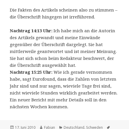
Die Fakten des Artikels scheinen also zu stimmen –
die Überschrift hingegen ist irreführend.
Nachtrag 14:13 Uhr:
Ich habe mich an die Autorin
des Artikels gewandt und meine Einwände
gegenüber der Überschrift dargelegt. Sie hat
mittlerweile geantwortet und ist meiner Meinung.
Sie hat sich schon beim Redakteur beschwert, der
die Überschrift ausgewählt hat.
Nachtrag 15:25 Uhr:
Wie ich gerade vernommen
habe, sagt Eurofound, dass die Zahlen von letztem
Jahr sind und nur sagen, wieviele Tage frei sind,
nicht wieviele Stunden wirklich gearbeitet werden.
Ein neuer Bericht mit mehr Details soll in den
nächsten Wochen kommen.
Veröffentlicht
Autor
Kategorien
Schlagwör
17. Juni 2010
Fabian
Deutschland
,
Schweden