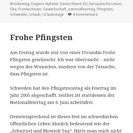
am
Brückentag
,
Dagens Nyheter
,
Deutschland
,
EU
,
Europäische Union
,
Fika
,
Fronleichnam
,
Gewerkschaft
,
nationalfeiertag
,
Pfingsten
,
zu Deutsche arbeite
Schweden
,
Urlaub
,
Urlaubstage
4 Kommentare
Frohe Pfingsten
Am Freitag wurde mir von einer Freundin Frohe
Pfingsten gewünscht. Ich war überrascht – nicht
wegen des Wunsches, sondern von der Tatsache,
dass Pfingsten ist.
Schweden hat den Pfingstmontag als Feiertag im
Jahr 2005 abgeschafft. Seither ist stattdessen der
Nationalfeiertag am 6. Juni arbeitsfrei.
Dementsprechend ist dieses Fest im schwedischen
öffentlichen Leben ähnlich bedeutend wie der
„Schnitzel und Blowjob Tag“
. Hätte man mich nicht