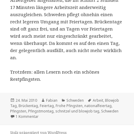
17 Minuten längere Arbeitszeit anderweitig
auszugleichen. Schweden pflegt ohnehin einen
recht legeren Umgang mit Feiertagen. Brückentage
sind oft ganz frei, und an Tagen vor Feiertagen
wird auch meist nur eingeschränkt gearbeitet,
wenn überhaupt. Da kommt es auf den einen Tag,
der gelegentlich ausfällt, auch nicht mehr wirklich
an.
Trotzdem: allen Lesern noch ein schönes
Restpfingsten.
Veröffentlicht
Autor
Kategorien
Schlagwörter
24. Mai 2010
Fabian
Schweden
Arbeit
,
Blowjob
am
Tag
,
Brückentag
,
Feiertag
,
Frohe Pfingsten
,
nationalfeiertag
,
Pfingsten
,
Pfingstmontag
,
schnitzel und blowjob tag
,
Schweden
zu Frohe Pfingsten
1 Kommentar
Stolz präsentiert von WordPress