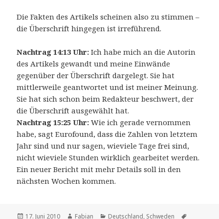
Die Fakten des Artikels scheinen also zu stimmen –
die Überschrift hingegen ist irreführend.
Nachtrag 14:13 Uhr:
Ich habe mich an die Autorin
des Artikels gewandt und meine Einwände
gegenüber der Überschrift dargelegt. Sie hat
mittlerweile geantwortet und ist meiner Meinung.
Sie hat sich schon beim Redakteur beschwert, der
die Überschrift ausgewählt hat.
Nachtrag 15:25 Uhr:
Wie ich gerade vernommen
habe, sagt Eurofound, dass die Zahlen von letztem
Jahr sind und nur sagen, wieviele Tage frei sind,
nicht wieviele Stunden wirklich gearbeitet werden.
Ein neuer Bericht mit mehr Details soll in den
nächsten Wochen kommen.
Veröffentlicht
Autor
Kategorien
Schlagwör
17. Juni 2010
Fabian
Deutschland
,
Schweden