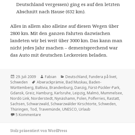
Deutschland vergessen) ging es auf den letzten
Abschnitt nach Hause (632 km).
Alles in allem also alleine auf diesen Wegen über
2800 km. Mit den ganzen Fahrten dazwischen
landeten wir bei weit über 3000 km. Das kann man
nicht jedes Jahr machen – dementsprechend war
das Auto mit deutschen Leckereien beladen.
Veröffentlicht
Autor
Kategorien
29. Juli 2009
Fabian
Deutschland
,
Fundera på livet
,
am
Schlagwörter
Schweden
Abwrackprämie
,
Bad Muskau
,
Baden-
Württemberg
,
Baltivia
,
Brandenburg
,
Danzig
,
Fürst-Pückler-Park
,
Gdansk
,
Greiz
,
Hamburg
,
Karlsruhe
,
Leipzig
,
Malmö
,
Mummelsee
,
Nordö Link
,
Norderstedt
,
Nynäshamn
,
Polen
,
Polferries
,
Rastatt
,
Sachsen
,
Schwarzwald
,
Schwarzwälder Kirschtorte
,
Schweden
,
Thüringen
,
Tod
,
Travemünde
,
UNESCO
,
Urlaub
zu A ferry tale
5 Kommentare
Stolz präsentiert von WordPress