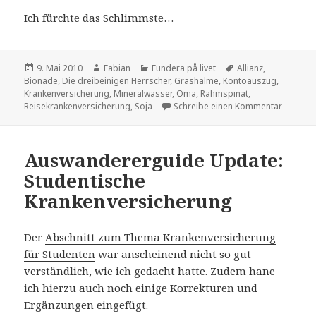
Ich fürchte das Schlimmste…
Veröffentlicht
Autor
Kategorien
Schlagwörter
9. Mai 2010
Fabian
Fundera på livet
Allianz
,
am
Bionade
,
Die dreibeinigen Herrscher
,
Grashalme
,
Kontoauszug
,
Krankenversicherung
,
Mineralwasser
,
Oma
,
Rahmspinat
,
zu Schat
Reisekrankenversicherung
,
Soja
Schreibe einen Kommentar
Auswandererguide Update:
Studentische
Krankenversicherung
Der
Abschnitt zum Thema Krankenversicherung
für Studenten
war anscheinend nicht so gut
verständlich, wie ich gedacht hatte. Zudem hane
ich hierzu auch noch einige Korrekturen und
Ergänzungen eingefügt.