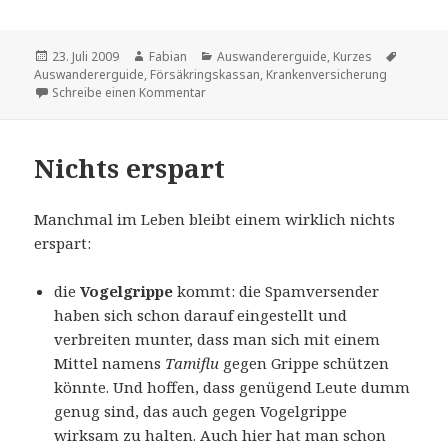
Veröffentlicht
Autor
Kategorien
Schlagw
23. Juli 2009
Fabian
Auswandererguide
,
Kurzes
am
Auswandererguide
,
Försäkringskassan
,
Krankenversicherung
zu Auswandererguide Update: Studentisc
Schreibe einen Kommentar
Nichts erspart
Manchmal im Leben bleibt einem wirklich nichts
erspart:
die
Vogelgrippe
kommt: die Spamversender
haben sich schon darauf eingestellt und
verbreiten munter, dass man sich mit einem
Mittel namens
Tamiflu
gegen Grippe schützen
könnte. Und hoffen, dass genügend Leute dumm
genug sind, das auch gegen Vogelgrippe
wirksam zu halten. Auch hier hat man schon