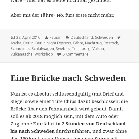
wäre – hier hat es heute nochmal geschneit.
Aber mit der Fähre? Nö, fürs erste nicht mehr.
Veröffentlicht
Autor
Kategorien
Schlagwö
22. April 2010
Fabian
Deutschland
,
Schweden
am
Asche
,
Berlin
,
Berlin Night Express
,
Fähre
,
Nachtzug
,
Rostock
,
Scandlines
,
Schlafwagen
,
Swebus
,
Trelleborg
,
Vulkan
,
zu Asche zu Asche
Vulkanasche
,
Workshop
6 Kommentare
Eine Brücke nach Schweden
Nun ist es absolut schlussendgültig (mit Brief und
Siegel sowie einer Tüte Chips dazu) beschlossen: die
Brücke über den Fehmarnbelt wird gebaut. Damit
soll es ab 2018 möglich sein, mit dem Auto oder
Zug ohne Fährfahrt
in 2 Stunden von Deutschland
bis nach Schweden
durchzufahren, und zwar ohne
den 160 km langen Umweg über den Storebaelt.