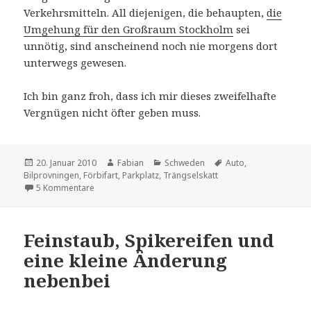
Verkehrsmitteln. All diejenigen, die behaupten,
die
Umgehung für den Großraum Stockholm
sei
unnötig, sind anscheinend noch nie morgens dort
unterwegs gewesen.
Ich bin ganz froh, dass ich mir dieses zweifelhafte
Vergnügen nicht öfter geben muss.
Veröffentlicht
Autor
Kategorien
Schlagwörter
20. Januar 2010
Fabian
Schweden
Auto
,
am
Bilprovningen
,
Förbifart
,
Parkplatz
,
Trängselskatt
zu Überprüft
5 Kommentare
Feinstaub, Spikereifen und
eine kleine Änderung
nebenbei