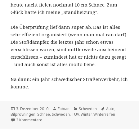
heute nacht fielen nochmal 10 cm Schnee. Zum
Glück hatte ich meine „Standheizung“.
Die Überprüfung lief dann super ab. Das ist alles
sehr effizient organisiert (wenn man mal ran darf).
Die Stoßdämpfer, die letztes Jahr schon etwas
verschlissen waren, sind mittlerweile anscheinend
entschlissen – zumindest hat er nichts dazu gesagt
– und auch sonst ist alles molto bene.
Na dann: ein Jahr schwedischer Straßenverkehr, ich
komme.
Veröffentlicht
Autor
Kategorien
Schlagwörter
3. Dezember 2010
Fabian
Schweden
Auto
,
am
Bilprovningen
,
Schnee
,
Schweden
,
TÜV
,
Winter
,
Winterreifen
zu TÜV mit Hindernissen
2 Kommentare