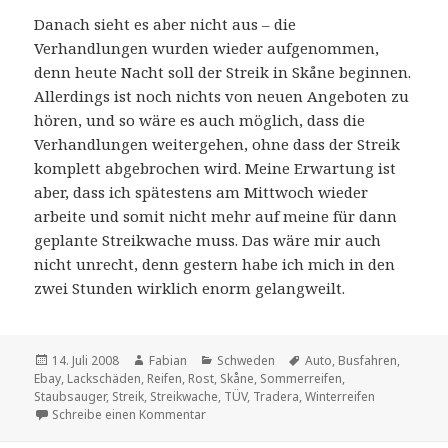
Danach sieht es aber nicht aus – die
Verhandlungen wurden wieder aufgenommen,
denn heute Nacht soll der Streik in Skåne beginnen.
Allerdings ist noch nichts von neuen Angeboten zu
hören, und so wäre es auch möglich, dass die
Verhandlungen weitergehen, ohne dass der Streik
komplett abgebrochen wird. Meine Erwartung ist
aber, dass ich spätestens am Mittwoch wieder
arbeite und somit nicht mehr auf meine für dann
geplante Streikwache muss. Das wäre mir auch
nicht unrecht, denn gestern habe ich mich in den
zwei Stunden wirklich enorm gelangweilt.
Veröffentlicht
Autor
Kategorien
Schlagwörter
14. Juli 2008
Fabian
Schweden
Auto
,
Busfahren
,
am
Ebay
,
Lackschäden
,
Reifen
,
Rost
,
Skåne
,
Sommerreifen
,
Staubsauger
,
Streik
,
Streikwache
,
TÜV
,
Tradera
,
Winterreifen
zu Malstunde am Auto (Busfahrerstreik Ta
Schreibe einen Kommentar