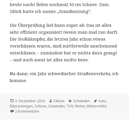
heute nacht fielen nochmal 10 cm Schnee. Zum
Glück hatte ich meine „Standheizung“.
Die Überprüfung lief dann super ab. Das ist alles
sehr effizient organisiert (wenn man mal ran darf).
Die Stoßdämpfer, die letztes Jahr schon etwas
verschlissen waren, sind mittlerweile anscheinend
entschlissen – zumindest hat er nichts dazu gesagt
– und auch sonst ist alles molto bene.
Na dann: ein Jahr schwedischer Straßenverkehr, ich
komme.
Veröffentlicht
Autor
Kategorien
Schlagwörter
3. Dezember 2010
Fabian
Schweden
Auto
,
am
Bilprovningen
,
Schnee
,
Schweden
,
TÜV
,
Winter
,
Winterreifen
zu TÜV mit Hindernissen
2 Kommentare