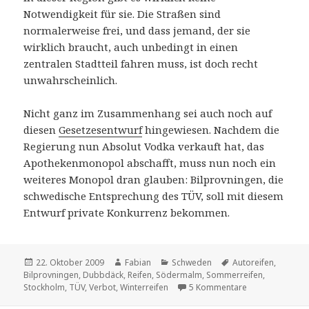
Notwendigkeit für sie. Die Straßen sind
normalerweise frei, und dass jemand, der sie
wirklich braucht, auch unbedingt in einen
zentralen Stadtteil fahren muss, ist doch recht
unwahrscheinlich.
Nicht ganz im Zusammenhang sei auch noch auf
diesen
Gesetzesentwurf
hingewiesen. Nachdem die
Regierung nun Absolut Vodka verkauft hat, das
Apothekenmonopol abschafft, muss nun noch ein
weiteres Monopol dran glauben: Bilprovningen, die
schwedische Entsprechung des TÜV, soll mit diesem
Entwurf private Konkurrenz bekommen.
Veröffentlicht
Autor
Kategorien
Schlagwörter
22. Oktober 2009
Fabian
Schweden
Autoreifen
,
am
Bilprovningen
,
Dubbdäck
,
Reifen
,
Södermalm
,
Sommerreifen
,
zu Feinstaub, S
Stockholm
,
TÜV
,
Verbot
,
Winterreifen
5 Kommentare