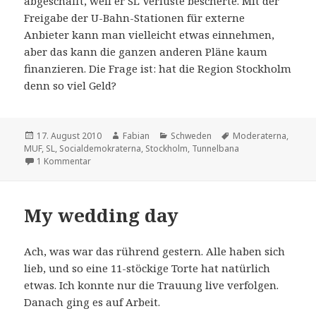
abgeschafft, weil er SL Verluste bescherte. Mit der
Freigabe der U-Bahn-Stationen für externe
Anbieter kann man vielleicht etwas einnehmen,
aber das kann die ganzen anderen Pläne kaum
finanzieren. Die Frage ist: hat die Region Stockholm
denn so viel Geld?
Veröffentlicht
Autor
Kategorien
Schlagwörter
17. August 2010
Fabian
Schweden
Moderaterna
,
am
MUF
,
SL
,
Socialdemokraterna
,
Stockholm
,
Tunnelbana
zu Butler in der U-Bahn
1 Kommentar
My wedding day
Ach, was war das rührend gestern. Alle haben sich
lieb, und so eine 11-stöckige Torte hat natürlich
etwas. Ich konnte nur die Trauung live verfolgen.
Danach ging es auf Arbeit.