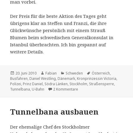
man vorbei.
Der Preis für die beste Aktion des Tages geht
übrigens klar an Steffen und Franzi, die ihre
Glückwünsche persönlich mit einem Strauß
Blumen beim schwedischen Generalkonsulat in
Istanbul überbrachten. Ich bin gespannt auf
weitere Details.
Veröffentlicht
Autor
Kategorien
Schlagwörter
20. Juni 2010
Fabian
Schweden
Österreich
,
am
Busfahren
,
Daniel Westling
,
Dänemark
,
Kronprinzessin Victoria
,
Polizei
,
Prinz Daniel
,
Södra Länken
,
Stockholm
,
Straßensperre
,
zu My wedding day
Tunnelbana
,
U-Bahn
2 Kommentare
Tunnelbana ausbauen
Der ehemalige Chef des Stockholmer