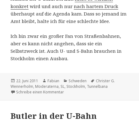
konkret
wird und auch nur
nach hartem Druck
überhaupt auf die Agenda kam. Dass so jemand im
Amt bleibt, halte ich für eine schlechte Idee.
Ich bin zwar ein großer Fan von Straßenbahnen,
aber es kann nicht angehen, dass sie ein
Selbstzweck ist. Auch U- und S-Bahn brauchen in
Stockholm einen Ausbau.
Veröffentlicht
Autor
Kategorien
Schlagwörter
22. Juni 2011
Fabian
Schweden
Christer G.
am
Wennerholm
,
Moderaterna
,
SL
,
Stockholm
,
Tunnelbana
zu Gute und schlechte Ideen
Schreibe einen Kommentar
Butler in der U-Bahn