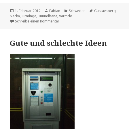
Veröffentlicht
Autor
Kategorien
Schlagwörter
1. Februar 2012
Fabian
Schweden
Gustavsberg
,
am
Nacka
,
Orminge
,
Tunnelbana
,
Värmdö
zu Die U-Bahn kommt – besser spät als ni
Schreibe einen Kommentar
Gute und schlechte Ideen