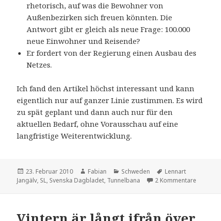
rhetorisch, auf was die Bewohner von
Außenbezirken sich freuen könnten. Die
Antwort gibt er gleich als neue Frage: 100.000
neue Einwohner und Reisende?
Er fordert von der Regierung einen Ausbau des
Netzes.
Ich fand den Artikel höchst interessant und kann
eigentlich nur auf ganzer Linie zustimmen. Es wird
zu spät geplant und dann auch nur für den
aktuellen Bedarf, ohne Vorausschau auf eine
langfristige Weiterentwicklung.
Veröffentlicht
Autor
Kategorien
Schlagwörter
23. Februar 2010
Fabian
Schweden
Lennart
am
zu Tunn
Jangälv
,
SL
,
Svenska Dagbladet
,
Tunnelbana
2 Kommentare
Vintern är långt ifrån över