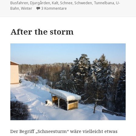
am
Busfahren
,
Djurgården
,
Kalt
,
Schnee
,
Schweden
,
Tunnelbana
,
U-
zu Vintern är långt ifrån över
Bahn
,
Winter
3 Kommentare
After the storm
Der Begriff „Schneesturm“ wäre vielleicht etwas