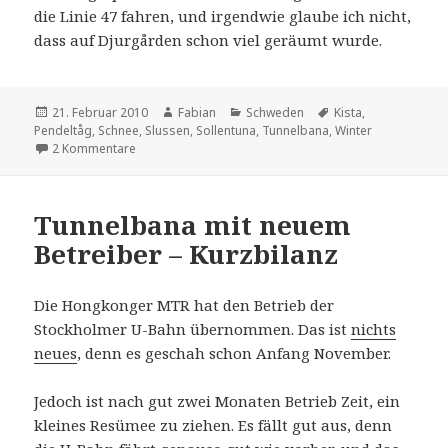
die Linie 47 fahren, und irgendwie glaube ich nicht,
dass auf Djurgården schon viel geräumt wurde.
Veröffentlicht
Autor
Kategorien
Schlagwörter
21. Februar 2010
Fabian
Schweden
Kista
,
am
Pendeltåg
,
Schnee
,
Slussen
,
Sollentuna
,
Tunnelbana
,
Winter
zu After the storm
2 Kommentare
Tunnelbana mit neuem
Betreiber – Kurzbilanz
Die Hongkonger MTR hat den Betrieb der
Stockholmer U-Bahn übernommen. Das ist
nichts
neues
, denn es geschah schon Anfang November.
Jedoch ist nach gut zwei Monaten Betrieb Zeit, ein
kleines Resümee zu ziehen. Es fällt gut aus, denn