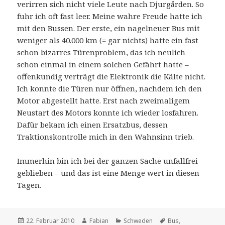
verirren sich nicht viele Leute nach Djurgården. So
fuhr ich oft fast leer. Meine wahre Freude hatte ich
mit den Bussen. Der erste, ein nagelneuer Bus mit
weniger als 40.000 km (= gar nichts) hatte ein fast
schon bizarres Türenproblem, das ich neulich
schon einmal in einem solchen Gefährt hatte –
offenkundig verträgt die Elektronik die Kälte nicht.
Ich konnte die Türen nur öffnen, nachdem ich den
Motor abgestellt hatte. Erst nach zweimaligem
Neustart des Motors konnte ich wieder losfahren.
Dafür bekam ich einen Ersatzbus, dessen
Traktionskontrolle mich in den Wahnsinn trieb.
Immerhin bin ich bei der ganzen Sache unfallfrei
geblieben – und das ist eine Menge wert in diesen
Tagen.
Veröffentlicht
Autor
Kategorien
Schlagwörter
22. Februar 2010
Fabian
Schweden
Bus
,