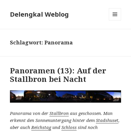
Delengkal Weblog
MENÜ
UND
WIDGETS
Schlagwort:
Panorama
Panoramen (13): Auf der
Stallbron bei Nacht
Panorama von der
Stallbron
aus geschossen. Man
erkennt den Sonnenuntergang hinter dem
Stadshuset
,
aber auch
Reichstag
und
Schloss
sind noch