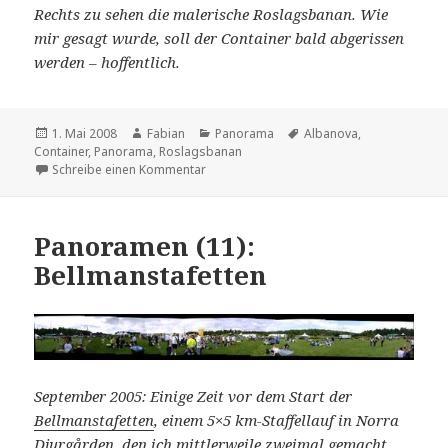
Rechts zu sehen die malerische Roslagsbanan. Wie
mir gesagt wurde, soll der Container bald abgerissen
werden – hoffentlich.
Veröffentlicht
Autor
Kategorien
Schlagwörter
1. Mai 2008
Fabian
Panorama
Albanova
,
am
Container
,
Panorama
,
Roslagsbanan
zu Panoramen (12): Container
Schreibe einen Kommentar
Panoramen (11):
Bellmanstafetten
September 2005: Einige Zeit vor dem Start der
Bellmanstafetten
, einem 5×5 km-Staffellauf in Norra
Djurgården, den ich mittlerweile zweimal gemacht