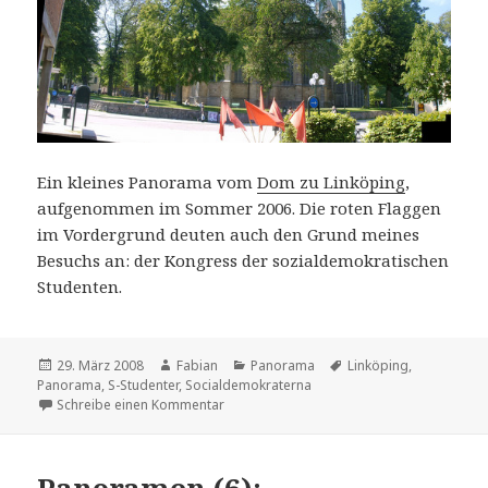
Ein kleines Panorama vom
Dom zu Linköping
,
aufgenommen im Sommer 2006. Die roten Flaggen
im Vordergrund deuten auch den Grund meines
Besuchs an: der Kongress der sozialdemokratischen
Studenten.
Veröffentlicht
Autor
Kategorien
Schlagwörter
29. März 2008
Fabian
Panorama
Linköping
,
am
Panorama
,
S-Studenter
,
Socialdemokraterna
zu Panoramen (7): Dom zu Linköping
Schreibe einen Kommentar
Panoramen (6):