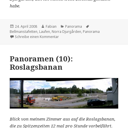
habe.
Veröffentlicht
Autor
Kategorien
Schlagwörter
24. April 2008
Fabian
Panorama
am
Bellmanstafetten
,
Laufen
,
Norra Djurgården
,
Panorama
zu Panoramen (11): Bellmanstafetten
Schreibe einen Kommentar
Panoramen (10):
Roslagsbanan
Blick von meinem Zimmer aus auf die Roslagsbanan,
die zu Spitzenzeiten 12 mal pro Stunde vorbeifährt.