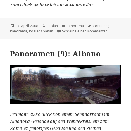
Zum Glück wohnte ich nur 4 Monate dort.
Veröffentlicht
Autor
Kategorien
Schlagwörter
17. April 2008
Fabian
Panorama
Container
,
am
zu Panoramen 
Panorama
,
Roslagsbanan
Schreibe einen Kommentar
Panoramen (9): Albano
Frühjahr 2006: Blick von einem Seminarraum im
Albanova
-Gebäude auf den Wendekreis, ein zum
Komplex gehöriges Gebäude und den kleinen