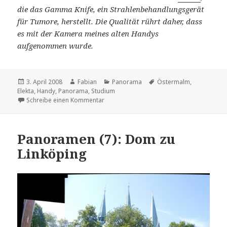
die das Gamma Knife, ein Strahlenbehandlungsgerät
für Tumore, herstellt. Die Qualität rührt daher, dass
es mit der Kamera meines alten Handys
aufgenommen wurde.
Veröffentlicht
Autor
Kategorien
Schlagwörter
3. April 2008
Fabian
Panorama
Östermalm
,
am
Elekta
,
Handy
,
Panorama
,
Studium
zu Panoramen (8): Über den Dächern von 
Schreibe einen Kommentar
Panoramen (7): Dom zu
Linköping