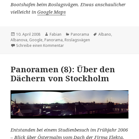
Bootshafen beim Roslagsvägen. Etwas anschaulicher
vielleicht in
Google Maps
Veröffentlicht
Autor
Kategorien
Schlagwörter
10. April 2008
Fabian
Panorama
Albano
,
am
Albanova
,
Google
,
Panorama
,
Roslagsvägen
zu Panoramen (9): Albano
Schreibe einen Kommentar
Panoramen (8): Über den
Dächern von Stockholm
Entstanden bei einem Studienbesuch im Frühjahr 2006
– Blick über Östermalm vom Dach der Firma
Elekta
,