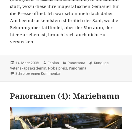
statt, wozu diese ihre majestätischen Gemäuer für
die Presse öffnet. Ich war schon mehrfach dabei.
Am beeindruckendsten ist freilich der Saal, wo die
Bekanntgabe stattfindet, aber der Vorraum, der
hier zu sehen ist, braucht sich auch nicht zu
verstecken.
Veröffentlicht
Autor
Kategorien
Schlagwörter
14. März 2008
Fabian
Panorama
Kungliga
am
Vetenskapsakademin
,
Nobelpreis
,
Panorama
zu Panoramen (5): Königliche Wissenscha
Schreibe einen Kommentar
Panoramen (4): Mariehamn