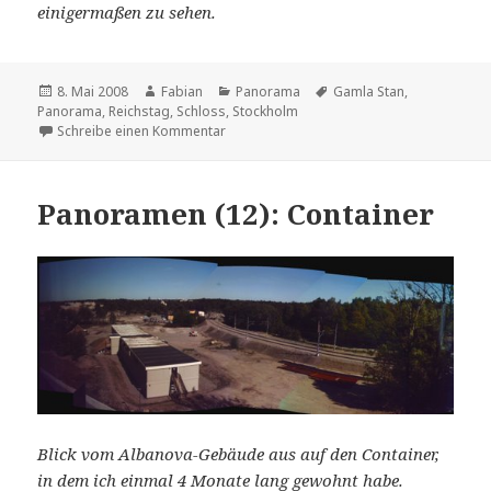
einigermaßen zu sehen.
Veröffentlicht
Autor
Kategorien
Schlagwörter
8. Mai 2008
Fabian
Panorama
Gamla Stan
,
am
Panorama
,
Reichstag
,
Schloss
,
Stockholm
zu Panoramen (13): Auf der Stallbron bei 
Schreibe einen Kommentar
Panoramen (12): Container
Blick vom Albanova-Gebäude aus auf den Container,
in dem ich einmal 4 Monate lang gewohnt habe.