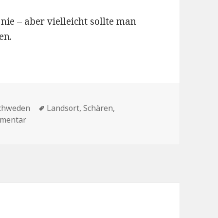
nie – aber vielleicht sollte man
en.
n
Schlagwörter
chweden
Landsort
,
Schären
,
zu Winzer und ehemalige Sperrgebiete – die Stockh
mmentar