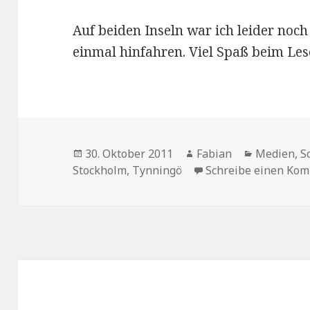
Auf beiden Inseln war ich leider noch 
einmal hinfahren. Viel Spaß beim Les
Veröffentlicht
Autor
Kategorie
30. Oktober 2011
Fabian
Medien
,
S
am
Stockholm
,
Tynningö
Schreibe einen Ko