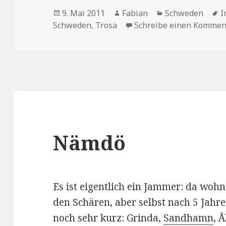
Veröffentlicht
Autor
Kategorien
S
9. Mai 2011
Fabian
Schweden
I
am
Schweden
,
Trosa
Schreibe einen Kommen
Nämdö
Es ist eigentlich ein Jammer: da woh
den Schären, aber selbst nach 5 Jahren
noch sehr kurz: Grinda,
Sandhamn
, 