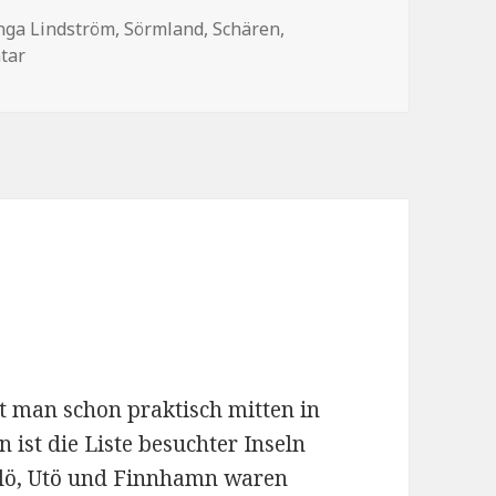
chlagwörter
nga Lindström
,
Sörmland
,
Schären
,
zu Trosa
tar
nt man schon praktisch mitten in
 ist die Liste besuchter Inseln
Ålö, Utö und Finnhamn waren