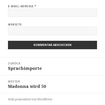
E-MAIL-ADRESSE
*
WEBSITE
Beitragsnavigation
ZURÜCK
Sprachimporte
Vorheriger
Beitrag:
WEITER
Madonna wird 50
Nächster
Beitrag:
Stolz präsentiert von WordPress