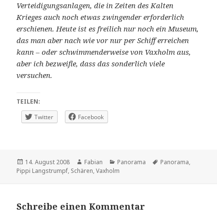
Verteidigungsanlagen, die in Zeiten des Kalten
Krieges auch noch etwas zwingender erforderlich
erschienen. Heute ist es freilich nur noch ein Museum,
das man aber nach wie vor nur per Schiff erreichen
kann – oder schwimmenderweise von Vaxholm aus,
aber ich bezweifle, dass das sonderlich viele
versuchen.
TEILEN:
Twitter
Facebook
Veröffentlicht
Autor
Kategorien
Schlagwörter
14. August 2008
Fabian
Panorama
Panorama
,
am
Pippi Langstrumpf
,
Schären
,
Vaxholm
Schreibe einen Kommentar