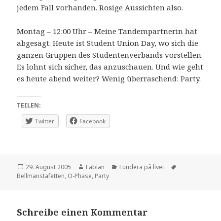
jedem Fall vorhanden. Rosige Aussichten also.
Montag – 12:00 Uhr – Meine Tandempartnerin hat
abgesagt. Heute ist Student Union Day, wo sich die
ganzen Gruppen des Studentenverbands vorstellen.
Es lohnt sich sicher, das anzuschauen. Und wie geht
es heute abend weiter? Wenig überraschend: Party.
TEILEN:
Twitter
Facebook
Veröffentlicht
Autor
Kategorien
Schlagwörter
29. August 2005
Fabian
Fundera på livet
am
Bellmanstafetten
,
O-Phase
,
Party
Schreibe einen Kommentar