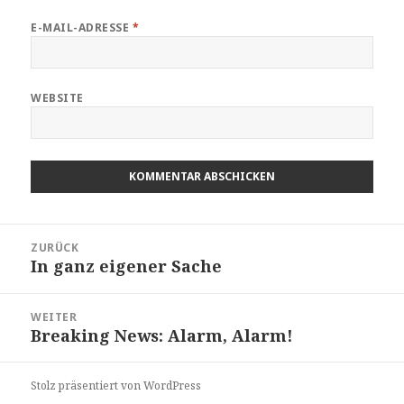
E-MAIL-ADRESSE
*
WEBSITE
Beitragsnavigation
ZURÜCK
In ganz eigener Sache
Vorheriger
Beitrag:
WEITER
Breaking News: Alarm, Alarm!
Nächster
Beitrag:
Stolz präsentiert von WordPress