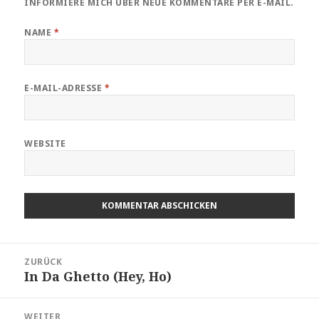
INFORMIERE MICH ÜBER NEUE KOMMENTARE PER E-MAIL.
NAME
*
E-MAIL-ADRESSE
*
WEBSITE
Beitragsnavigation
ZURÜCK
In Da Ghetto (Hey, Ho)
Vorheriger
Beitrag:
WEITER