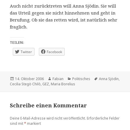
Auch nicht zurücktreten will Anna Sjödin. Sie will
das Urteil gegen sie nicht hinnehmen und geht in
Berufung. Ob sie das retten wird, ist natürlich sehr
fraglich.
TEILEN:
Twitter
Facebook
Veröffentlicht
Autor
Kategorien
Schlagwörter
14. Oktober 2006
Fabian
Politisches
Anna Sjödin
,
am
Cecilia Stegö Chilò
,
GEZ
,
Maria Borelius
Schreibe einen Kommentar
Deine E-Mail-Adresse wird nicht veröffentlicht.
Erforderliche Felder
sind mit
*
markiert