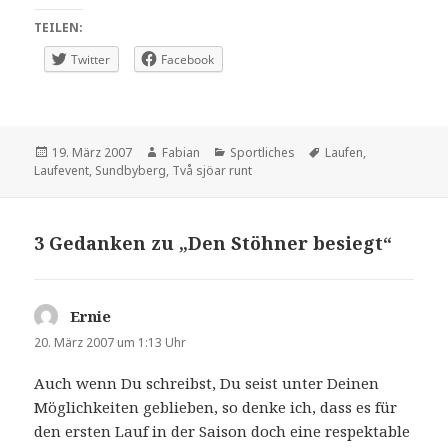
TEILEN:
Twitter
Facebook
Veröffentlicht
Autor
Kategorien
Schlagwörter
19. März 2007
Fabian
Sportliches
Laufen
,
am
Laufevent
,
Sundbyberg
,
Två sjöar runt
3 Gedanken zu „Den Stöhner besiegt“
Ernie
sagt:
20. März 2007 um 1:13 Uhr
Auch wenn Du schreibst, Du seist unter Deinen
Möglichkeiten geblieben, so denke ich, dass es für
den ersten Lauf in der Saison doch eine respektable