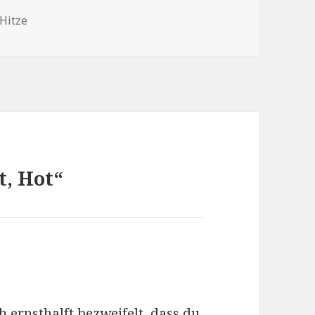
Schlagwörter
Hitze
t, Hot“
h ernsthalft bezweifelt, dass du