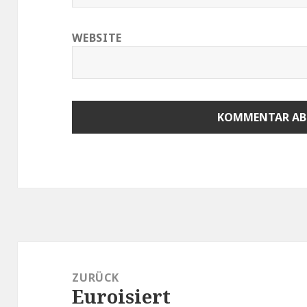
WEBSITE
Beitragsnavigation
ZURÜCK
Euroisiert
Vorheriger