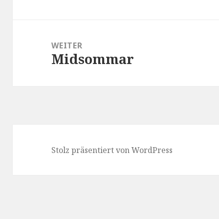
Beitrag:
WEITER
Midsommar
Nächster
Beitrag:
Stolz präsentiert von WordPress