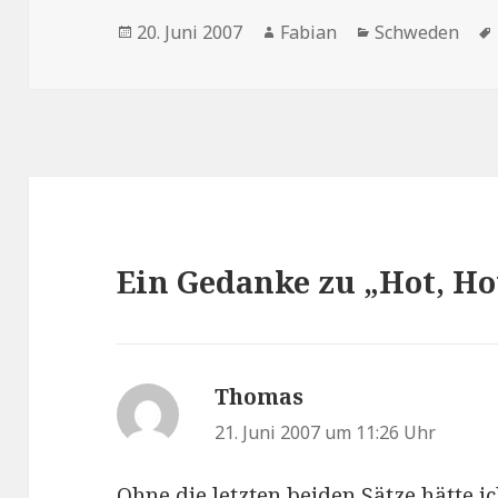
Veröffentlicht
Autor
Kategorien
20. Juni 2007
Fabian
Schweden
am
Ein Gedanke zu „Hot, Ho
Thomas
sagt:
21. Juni 2007 um 11:26 Uhr
Ohne die letzten beiden Sätze hätte ic