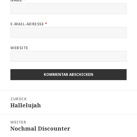
NAME
*
E-MAIL-ADRESSE
*
WEBSITE
Beitragsnavigation
ZURÜCK
Hallelujah
Vorheriger
Beitrag:
WEITER
Nochmal Discounter
Nächster
Beitrag: