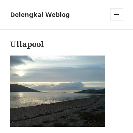
Delengkal Weblog
MENÜ
UND
WIDGETS
Ullapool