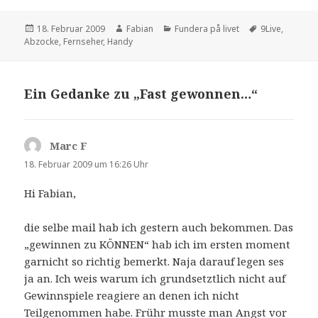
Veröffentlicht
Autor
Kategorien
Schlagwörter
18. Februar 2009
Fabian
Fundera på livet
9Live
,
am
Abzocke
,
Fernseher
,
Handy
Ein Gedanke zu „Fast gewonnen…“
Marc F
sagt:
18. Februar 2009 um 16:26 Uhr
Hi Fabian,
die selbe mail hab ich gestern auch bekommen. Das
„gewinnen zu KÖNNEN“ hab ich im ersten moment
garnicht so richtig bemerkt. Naja darauf legen ses
ja an. Ich weis warum ich grundsetztlich nicht auf
Gewinnspiele reagiere an denen ich nicht
Teilgenommen habe. Frühr musste man Angst vor